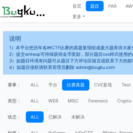
首页
题目
PAR
AW
更多
说明
1）本平台把历年各种CTF比赛的真题复现组成庞大题库供大家
2）提交writeup可持续获得金币奖励，部分题目css样式使用
3）如题目环境有问题可从题目下方评论区留言或联系下方的邮
4）如题目侵权请联系管理员删除 admin@bugku.com
赛事：
ALL
平台
比赛真题
CVE复现
Test
类型：
ALL
WEB
MISC
Forensics
Crypto
状态：
ALL
已解决
未解决
标签：
ALL
0xGame
bi0sCTF
BSides-Algiers