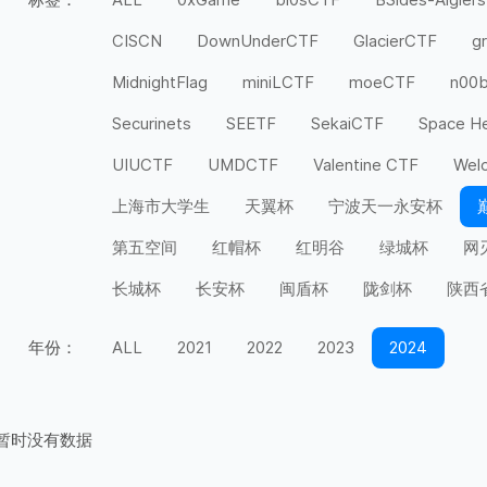
CISCN
DownUnderCTF
GlacierCTF
g
MidnightFlag
miniLCTF
moeCTF
n00
Securinets
SEETF
SekaiCTF
Space H
UIUCTF
UMDCTF
Valentine CTF
Wel
上海市大学生
天翼杯
宁波天一永安杯
第五空间
红帽杯
红明谷
绿城杯
网
长城杯
长安杯
闽盾杯
陇剑杯
陕西
年份：
ALL
2021
2022
2023
2024
暂时没有数据