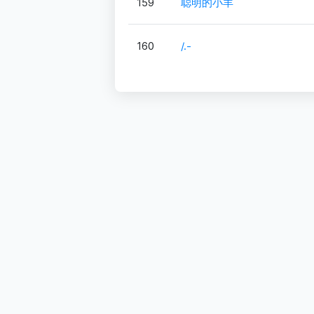
159
聪明的小羊
160
/.-