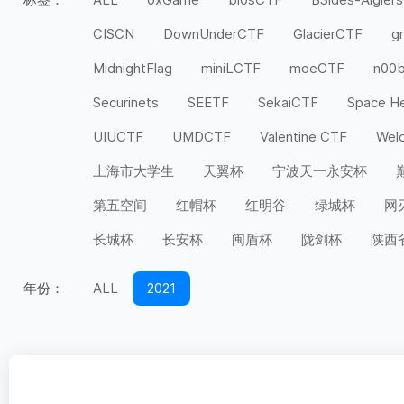
CISCN
DownUnderCTF
GlacierCTF
g
MidnightFlag
miniLCTF
moeCTF
n00
Securinets
SEETF
SekaiCTF
Space H
UIUCTF
UMDCTF
Valentine CTF
Wel
上海市大学生
天翼杯
宁波天一永安杯
第五空间
红帽杯
红明谷
绿城杯
网
长城杯
长安杯
闽盾杯
陇剑杯
陕西
年份：
ALL
2021