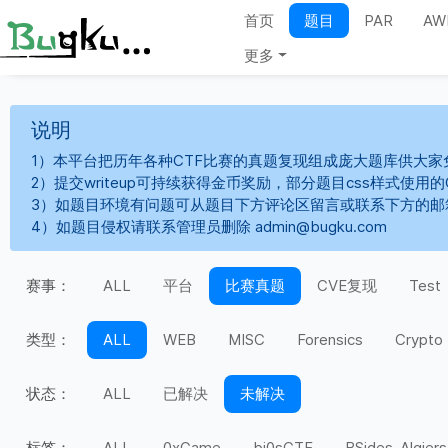
首页
题目
PAR
AW
更多
说明
1）本平台把历年各种CTF比赛的真题复现组成庞大题库供大家
2）提交writeup可持续获得金币奖励，部分题目css样式使用
3）如题目环境有问题可从题目下方评论区留言或联系下方的邮
4）如题目侵权请联系管理员删除 admin@bugku.com
赛事：
ALL
平台
比赛真题
CVE复现
Test
类型：
ALL
WEB
MISC
Forensics
Crypto
状态：
ALL
已解决
未解决
标签：
ALL
0xGame
bi0sCTF
BSides-Algiers