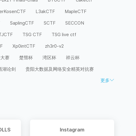
terKosenCTF
L3akCTF
MapleCTF
F
SaplingCTF
SCTF
SECCON
TJCTF
TSG CTF
TSG live ctf
TF
Xp0intCTF
zh3r0-v2
全大赛
楚彗杯
湾区杯
祥云杯
西湖论剑
贵阳大数据及网络安全精英对抗赛
更多
OLLS
Instagram