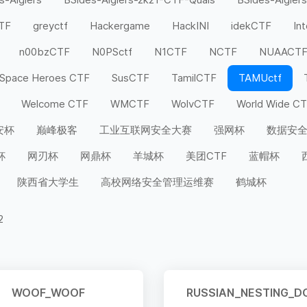
CTF
greyctf
Hackergame
HackINI
idekCTF
In
n00bzCTF
N0PSctf
N1CTF
NCTF
NUAACT
Space Heroes CTF
SusCTF
TamilCTF
TAMUctf
Welcome CTF
WMCTF
WolvCTF
World Wide C
安杯
巅峰极客
工业互联网安全大赛
强网杯
数据安
杯
网刃杯
网鼎杯
羊城杯
美团CTF
蓝帽杯
陕西省大学生
高校网络安全管理运维赛
鹤城杯
2
WOOF_WOOF
RUSSIAN_NESTING_D