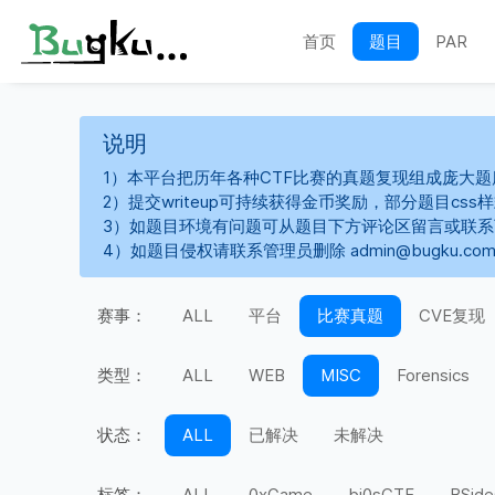
首页
题目
PAR
说明
1）本平台把历年各种CTF比赛的真题复现组成庞大题
2）提交writeup可持续获得金币奖励，部分题目cs
3）如题目环境有问题可从题目下方评论区留言或联
4）如题目侵权请联系管理员删除 admin@bugku.co
赛事：
ALL
平台
比赛真题
CVE复现
类型：
ALL
WEB
MISC
Forensics
状态：
ALL
已解决
未解决
标签：
ALL
0xGame
bi0sCTF
BSide