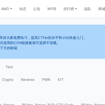
AWD
动态
公告
WP库
排行榜
战队
商
库供大家免费练习，提高CTFer的水平和小白快速入门。
s样式使用的CDN链接被墙可选择不加载。
系下方的邮箱
m
Test
Crypto
Reverse
PWN
IOT
s-Algiers
BSides-Algiers-2k21-CTF-Quals
BSides-Algiers