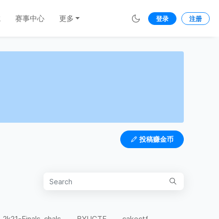
城
赛事中心
更多
登录
注册
投稿赚金币
-2k21-Finals-chals
BYUCTF
cakectf