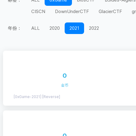
CISCN
DownUnderCTF
GlacierCTF
g
MidnightFlag
miniLCTF
moeCTF
n00
年份：
ALL
2020
2021
2022
Securinets
SEETF
SekaiCTF
Space H
UIUCTF
UMDCTF
Valentine CTF
Wel
上海市大学生
天翼杯
宁波天一永安杯
第五空间
红帽杯
红明谷
绿城杯
网
0
长城杯
长安杯
闽盾杯
陇剑杯
陕西
金币
[0xGame-2021] [Reverse]
0