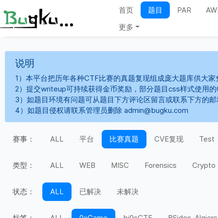
首页
题目
PAR
AW
更多
说明
1）本平台把历年各种CTF比赛的真题复现组成庞大题库供大家
2）提交writeup可持续获得金币奖励，部分题目css样式使用
3）如题目环境有问题可从题目下方评论区留言或联系下方的邮
4）如题目侵权请联系管理员删除 admin@bugku.com
赛事：
ALL
平台
比赛真题
CVE复现
Test
类型：
ALL
WEB
MISC
Forensics
Crypto
状态：
ALL
已解决
未解决
标签：
ALL
0xGame
bi0sCTF
BSides-Algiers