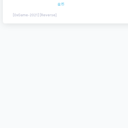
金币
[0xGame-2021] [Reverse]