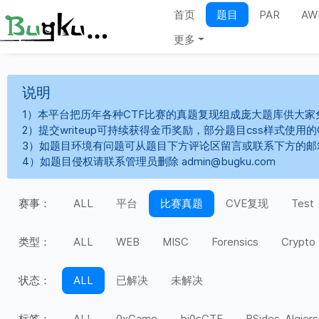
首页
题目
PAR
AW
更多
说明
1）本平台把历年各种CTF比赛的真题复现组成庞大题库供大家
2）提交writeup可持续获得金币奖励，部分题目css样式使用
3）如题目环境有问题可从题目下方评论区留言或联系下方的邮
4）如题目侵权请联系管理员删除 admin@bugku.com
赛事：
ALL
平台
比赛真题
CVE复现
Test
类型：
ALL
WEB
MISC
Forensics
Crypto
状态：
ALL
已解决
未解决
标签：
ALL
0xGame
bi0sCTF
BSides-Algiers