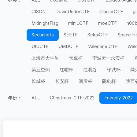
CISCN
DownUnderCTF
GlacierCTF
g
MidnightFlag
miniLCTF
moeCTF
n00
Securinets
SEETF
SekaiCTF
Space H
UIUCTF
UMDCTF
Valentine CTF
Wel
上海市大学生
天翼杯
宁波天一永安杯
第五空间
红帽杯
红明谷
绿城杯
网
长城杯
长安杯
闽盾杯
陇剑杯
陕西
年份：
ALL
Christmas-CTF-2022
Friendly-2022