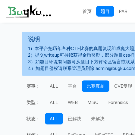
首页
题目
PAR
说明
1）本平台把历年各种CTF比赛的真题复现组成庞大题
2）提交writeup可持续获得金币奖励，部分题目cs
3）如题目环境有问题可从题目下方评论区留言或联
4）如题目侵权请联系管理员删除 admin@bugku.co
赛事：
ALL
平台
比赛真题
CVE复现
类型：
ALL
WEB
MISC
Forensics
状态：
ALL
已解决
未解决
标签：
ALL
0xGame
bi0sCTF
BSide