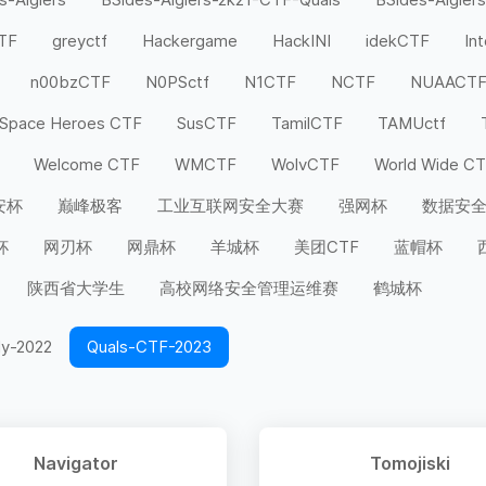
CTF
greyctf
Hackergame
HackINI
idekCTF
In
n00bzCTF
N0PSctf
N1CTF
NCTF
NUAACT
Space Heroes CTF
SusCTF
TamilCTF
TAMUctf
Welcome CTF
WMCTF
WolvCTF
World Wide C
安杯
巅峰极客
工业互联网安全大赛
强网杯
数据安
杯
网刃杯
网鼎杯
羊城杯
美团CTF
蓝帽杯
陕西省大学生
高校网络安全管理运维赛
鹤城杯
ly-2022
Quals-CTF-2023
Navigator
Tomojiski