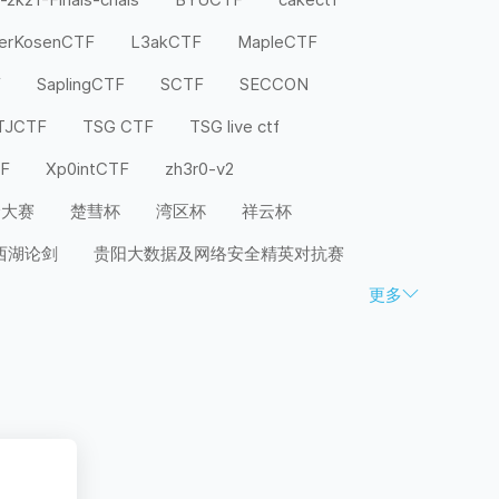
terKosenCTF
L3akCTF
MapleCTF
F
SaplingCTF
SCTF
SECCON
TJCTF
TSG CTF
TSG live ctf
TF
Xp0intCTF
zh3r0-v2
全大赛
楚彗杯
湾区杯
祥云杯
西湖论剑
贵阳大数据及网络安全精英对抗赛
更多