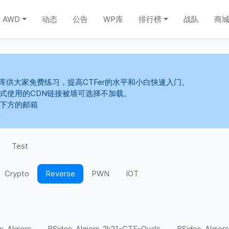
AWD
动态
公告
WP库
排行榜
战队
商
库供大家免费练习，提高CTFer的水平和小白快速入门。
s样式使用的CDN链接被墙可选择不加载。
系下方的邮箱
m
Test
Crypto
Reverse
PWN
IOT
s-Algiers
BSides-Algiers-2k21-CTF-Quals
BSides-Algiers