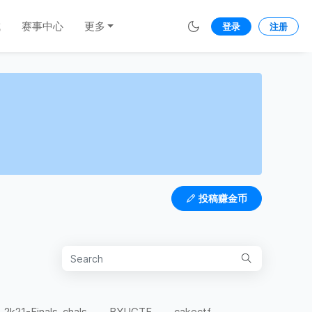
城
赛事中心
更多
登录
注册
投稿赚金币
-2k21-Finals-chals
BYUCTF
cakectf