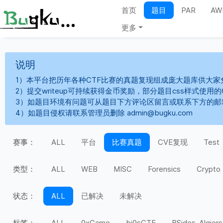
首页
题目
PAR
AW
更多
说明
1）本平台把历年各种CTF比赛的真题复现组成庞大题库供大家
2）提交writeup可持续获得金币奖励，部分题目css样式使用
3）如题目环境有问题可从题目下方评论区留言或联系下方的邮
4）如题目侵权请联系管理员删除 admin@bugku.com
赛事：
ALL
平台
比赛真题
CVE复现
Test
类型：
ALL
WEB
MISC
Forensics
Crypto
状态：
ALL
已解决
未解决
标签：
ALL
0xGame
bi0sCTF
BSides-Algiers