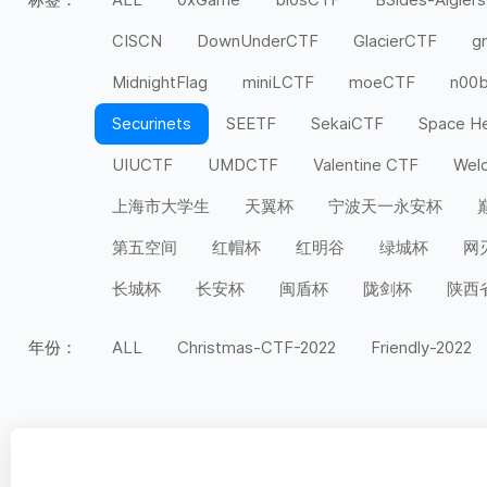
CISCN
DownUnderCTF
GlacierCTF
g
MidnightFlag
miniLCTF
moeCTF
n00
Securinets
SEETF
SekaiCTF
Space H
UIUCTF
UMDCTF
Valentine CTF
Wel
上海市大学生
天翼杯
宁波天一永安杯
第五空间
红帽杯
红明谷
绿城杯
网
长城杯
长安杯
闽盾杯
陇剑杯
陕西
年份：
ALL
Christmas-CTF-2022
Friendly-2022