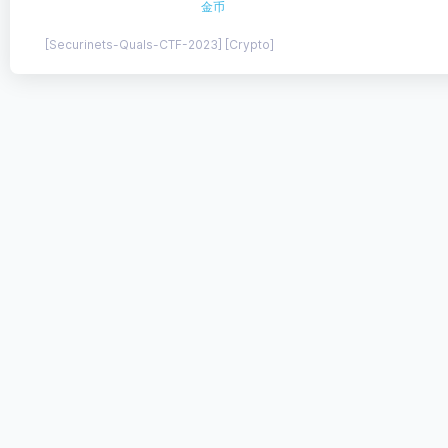
金币
[Securinets-Quals-CTF-2023] [Crypto]