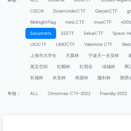
CISCN
DownUnderCTF
GlacierCTF
g
MidnightFlag
miniLCTF
moeCTF
n00
Securinets
SEETF
SekaiCTF
Space H
UIUCTF
UMDCTF
Valentine CTF
Wel
上海市大学生
天翼杯
宁波天一永安杯
第五空间
红帽杯
红明谷
绿城杯
网
长城杯
长安杯
闽盾杯
陇剑杯
陕西
年份：
ALL
Christmas-CTF-2022
Friendly-2022