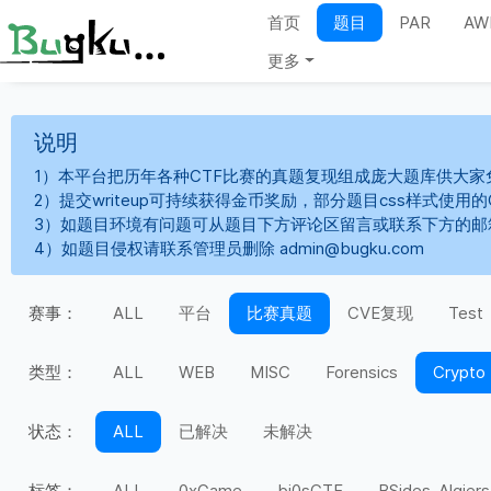
首页
题目
PAR
AW
更多
说明
1）本平台把历年各种CTF比赛的真题复现组成庞大题库供大家
2）提交writeup可持续获得金币奖励，部分题目css样式使用
3）如题目环境有问题可从题目下方评论区留言或联系下方的邮
4）如题目侵权请联系管理员删除 admin@bugku.com
赛事：
ALL
平台
比赛真题
CVE复现
Test
类型：
ALL
WEB
MISC
Forensics
Crypto
状态：
ALL
已解决
未解决
标签：
ALL
0xGame
bi0sCTF
BSides-Algiers