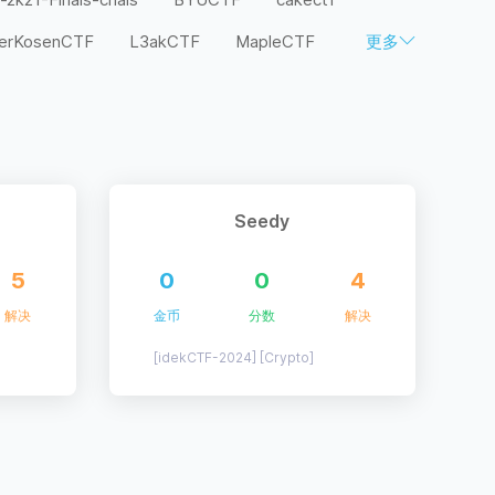
terKosenCTF
L3akCTF
MapleCTF
更多
F
SaplingCTF
SCTF
SECCON
TJCTF
TSG CTF
TSG live ctf
TF
Xp0intCTF
zh3r0-v2
全大赛
楚彗杯
湾区杯
祥云杯
Seedy
西湖论剑
贵阳大数据及网络安全精英对抗赛
5
0
0
4
解决
金币
分数
解决
[idekCTF-2024] [Crypto]