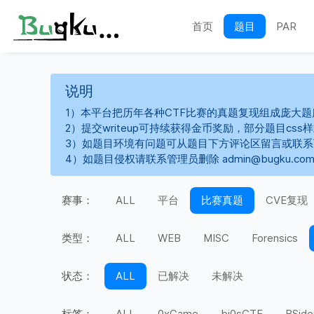
首页
题目
PAR
说明
1）本平台把历年各种CTF比赛的真题复现组成庞大题
2）提交writeup可持续获得金币奖励，部分题目cs
3）如题目环境有问题可从题目下方评论区留言或联
4）如题目侵权请联系管理员删除 admin@bugku.co
赛事：
ALL
平台
比赛真题
CVE复现
类型：
ALL
WEB
MISC
Forensics
状态：
ALL
已解决
未解决
标签：
ALL
0xGame
bi0sCTF
BSide