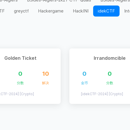
CTF
greyctf
Hackergame
HackINI
idekCTF
In
n00bzCTF
N0PSctf
N1CTF
NCTF
NUAACT
Space Heroes CTF
SusCTF
TamilCTF
TAMUctf
Welcome CTF
WMCTF
WolvCTF
World Wide C
安杯
巅峰极客
工业互联网安全大赛
强网杯
数据安
Golden Ticket
Irrandomcible
杯
网刃杯
网鼎杯
羊城杯
美团CTF
蓝帽杯
0
10
0
0
陕西省大学生
高校网络安全管理运维赛
鹤城杯
分数
解决
金币
分数
kCTF-2024] [Crypto]
[idekCTF-2024] [Crypto]