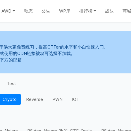
AWD
动态
公告
WP库
排行榜
战队
商
库供大家免费练习，提高CTFer的水平和小白快速入门。
s样式使用的CDN链接被墙可选择不加载。
系下方的邮箱
m
Test
Crypto
Reverse
PWN
IOT
s-Algiers
BSides-Algiers-2k21-CTF-Quals
BSides-Algiers