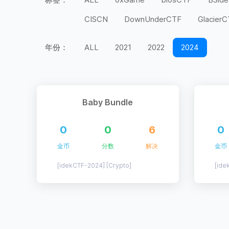
CISCN
DownUnderCTF
Glacier
MidnightFlag
miniLCTF
moeCTF
年份：
ALL
2021
2022
2024
Securinets
SEETF
SekaiCTF
UIUCTF
UMDCTF
Valentine CTF
上海市大学生
天翼杯
宁波天一永
Baby Bundle
第五空间
红帽杯
红明谷
绿城
0
0
6
0
长城杯
长安杯
闽盾杯
陇剑杯
金币
分数
解决
金币
[idekCTF-2024] [Crypto]
[ide