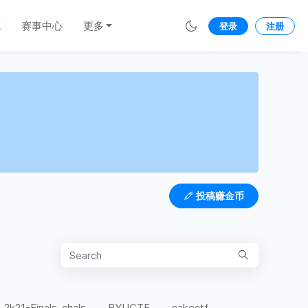
城
赛事中心
更多
登录
注册
投稿赚金币
-2k21-Finals-chals
BYUCTF
cakectf