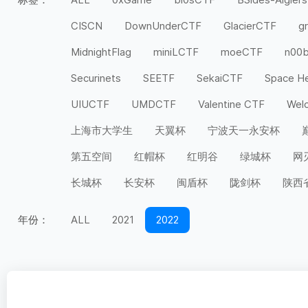
CISCN
DownUnderCTF
GlacierCTF
g
MidnightFlag
miniLCTF
moeCTF
n00
Securinets
SEETF
SekaiCTF
Space H
UIUCTF
UMDCTF
Valentine CTF
Wel
上海市大学生
天翼杯
宁波天一永安杯
第五空间
红帽杯
红明谷
绿城杯
网
长城杯
长安杯
闽盾杯
陇剑杯
陕西
年份：
ALL
2021
2022