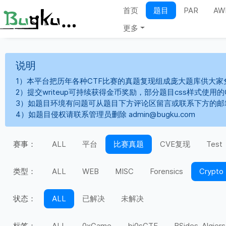
首页
题目
PAR
AW
更多
说明
1）本平台把历年各种CTF比赛的真题复现组成庞大题库供大家
2）提交writeup可持续获得金币奖励，部分题目css样式使用
3）如题目环境有问题可从题目下方评论区留言或联系下方的邮
4）如题目侵权请联系管理员删除 admin@bugku.com
赛事：
ALL
平台
比赛真题
CVE复现
Test
类型：
ALL
WEB
MISC
Forensics
Crypto
状态：
ALL
已解决
未解决
标签：
ALL
0xGame
bi0sCTF
BSides-Algiers