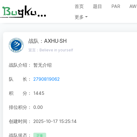
首页
题目
PAR
AW
更多
战队：AXHU·SH
宣言：Believe in yourself
战队介绍：
暂无介绍
队 长：
2790819062
积 分：
1445
排位积分：
0.00
创建时间：
2025-10-17 15:25:14
战队状态：
正常